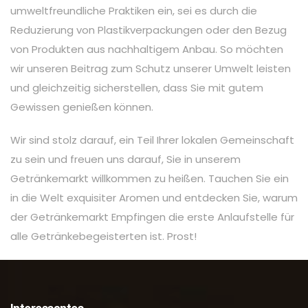
umweltfreundliche Praktiken ein, sei es durch die
Reduzierung von Plastikverpackungen oder den Bezug
von Produkten aus nachhaltigem Anbau. So möchten
wir unseren Beitrag zum Schutz unserer Umwelt leisten
und gleichzeitig sicherstellen, dass Sie mit gutem
Gewissen genießen können.
Wir sind stolz darauf, ein Teil Ihrer lokalen Gemeinschaft
zu sein und freuen uns darauf, Sie in unserem
Getränkemarkt willkommen zu heißen. Tauchen Sie ein
in die Welt exquisiter Aromen und entdecken Sie, warum
der Getränkemarkt Empfingen die erste Anlaufstelle für
alle Getränkebegeisterten ist. Prost!